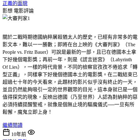
正義的面貌
影想
電影評論
關於二戰時期德國納粹屠殺猶太人的歷史，已經有非常多的電
影文本，難以一一勝數；即將在台上映的《大審判家》（The
People vs. Fritz Bauer）可說是最新的一部，且已在德國本土拿
下好幾個電影獎；再前一年，則是《謊言迷宮》（Labyrinth
Of Lies），一樣的時代背景，不同的檢察官孜孜不倦追求「轉
型正義」，同樣拿下好幾個德國本土的電影獎。在二戰結束已
超過七十年的今天看來，此題材的影片似乎沒有終止的一天，
並且仍然能夠吸引一定的世界觀眾的目光，這本身就已是一個
值得探究的現象，反映出德國（乃至世界）人認為對納粹的惡
必須持續提醒警戒，就像是個無止境的驅魔儀式──一旦有所
鬆懈，魔鬼立即上身！
繼續閱讀
10年前