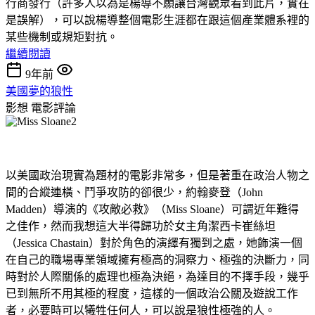
行商發行（許多人以為是楊導不願讓台灣觀眾看到此片，實在
是誤解），可以說楊導整個電影生涯都在跟這個產業體系裡的
某些機制或規矩對抗。
繼續閱讀
9年前
美國夢的狼性
影想
電影評論
以美國政治現實為題材的電影非常多，但是著重在政治人物之
間的合縱連橫、鬥爭攻防的卻很少，約翰麥登（John
Madden）導演的《攻敵必救》（Miss Sloane）可謂近年難得
之佳作，然而我想這大半得歸功於女主角潔西卡崔絲坦
（Jessica Chastain）對於角色的演繹有獨到之處，她飾演一個
在自己的職場專業領域擁有極高的洞察力、極強的決斷力，同
時對於人際關係的處理也極為決絕，為達目的不擇手段，幾乎
已到無所不用其極的程度，這樣的一個政治公關及遊說工作
者，必要時可以犧牲任何人，可以說是狼性極強的人。