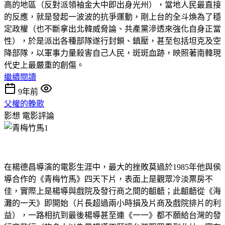
高的地區（反對派領袖金大中即出身光州），當地人民最直接
的反應，就是發起一波波的抗爭運動，剛上台的全斗煥為了穩
定政權（也不斷拿出北韓威脅論、共產黨滲透來強化自身正當
性），於是派出各種部隊遂行封鎖、鎮壓，甚至包括坦克及空
降部隊，以軍事力量殺害自己人民，斑斑血跡，映照著南韓現
代史上最嚴重的創傷。
繼續閱讀
9年前
父權的輓歌
影想
電影評論
在楊德昌導演的電影生涯中，最大的挫敗莫過於1985年他與侯
導合作的《青梅竹馬》四天下片，表面上是觀眾冷淡票房不
佳，實際上是楊導與戲院及發行商之間的齟齬；此齟齬從《海
灘的一天》即開始（片長超過兩小時損及片商及戲院排片的利
益），一路相抗到最後楊導甚至連《一一》都不願給台灣的發