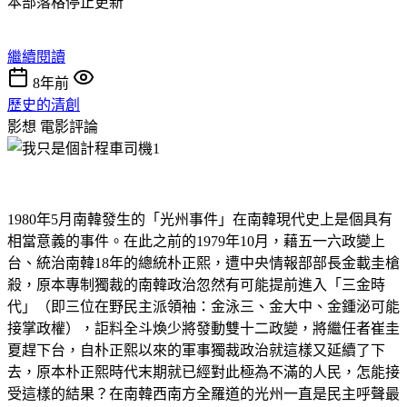
本部落格停止更新
繼續閱讀
8年前
歷史的清創
影想
電影評論
1980年5月南韓發生的「光州事件」在南韓現代史上是個具有
相當意義的事件。在此之前的1979年10月，藉五一六政變上
台、統治南韓18年的總統朴正熙，遭中央情報部部長金載圭槍
殺，原本專制獨裁的南韓政治忽然有可能提前進入「三金時
代」（即三位在野民主派領袖：金泳三、金大中、金鍾泌可能
接掌政權），詎料全斗煥少將發動雙十二政變，將繼任者崔圭
夏趕下台，自朴正熙以來的軍事獨裁政治就這樣又延續了下
去，原本朴正熙時代末期就已經對此極為不滿的人民，怎能接
受這樣的結果？在南韓西南方全羅道的光州一直是民主呼聲最